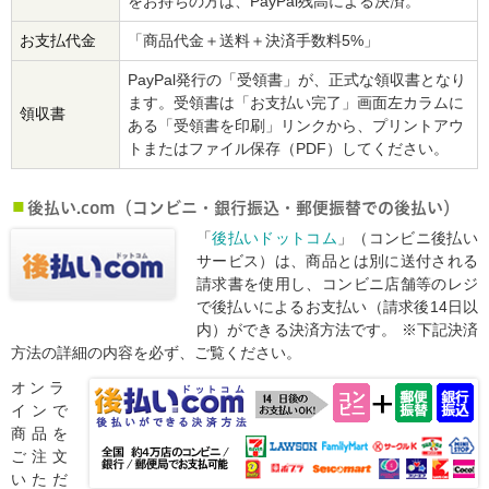
をお持ちの方は、PayPal残高による決済。
お支払代金
「商品代金＋送料＋決済手数料5%」
PayPal発行の「受領書」が、正式な領収書となり
ます。受領書は「お支払い完了」画面左カラムに
領収書
ある「受領書を印刷」リンクから、プリントアウ
トまたはファイル保存（PDF）してください。
後払い.com（コンビニ・銀行振込・郵便振替での後払い）
「
後払いドットコム
」（コンビニ後払い
サービス）は、商品とは別に送付される
請求書を使用し、コンビニ店舗等のレジ
で後払いによるお支払い（請求後14日以
内）ができる決済方法です。 ※下記決済
方法の詳細の内容を必ず、ご覧ください。
オンラ
インで
商品を
ご注文
いただ