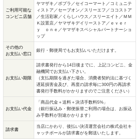
ヤマザキ／ポプラ／セイコーマート／コミュニテ
ご利用可能な
ィストア／セーブオン／スリーエフ／ココストア
コンビニ店舗
／生活彩家／くらしハウス／スリーエイト／ＭＭ
Ｋ設置店／ヤマザキデイリーストア／ｅｖｅｒ
ｙ ｏｎｅ／ヤマザキスペシャルパートナーショ
ップ
その他の
銀行・郵便局でもお支払いいただけます。
お支払い窓口
請求書発行から14日後までに、上記コンビニ、金
融機関でお支払い下さい。
お支払い期限
（支払期限を過ぎた場合、消費者契約法に基づく
遅延損害金及び、再度の請求毎に300円の再請求
書発行手数料がかかりますのでご注意ください）
「商品代金＋送料＋決済手数料5%」
お支払い代金
（銀行振込み・郵便振替ご利用の場合は、お振込
み手数料が別途かかります）
当店にかわり、後払い決済運営会社の株式会社キ
請求書
ャッチボールが請求書がを郵送いたします。